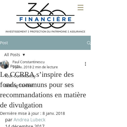
Post
All Posts
Paul Constantinescu
All Posts
5 janv. 2018
2 min de lecture
Le CCRRA s’inspire des
Your Community
fonds communs pour ses
Getting Started
recommandations en matière
de divulgation
Dernière mise à jour :
8 janv. 2018
par 
Andrea Lubeck 
14 décembre 2017 